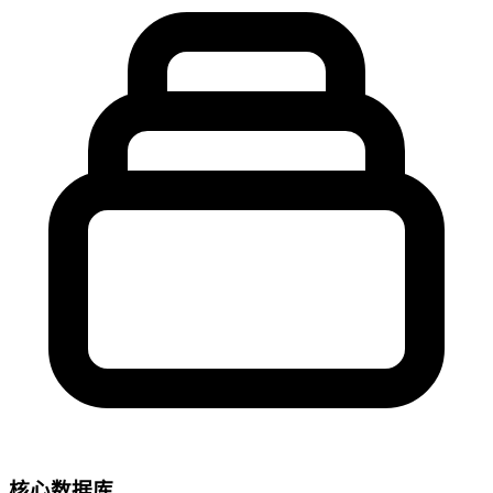
核心数据库