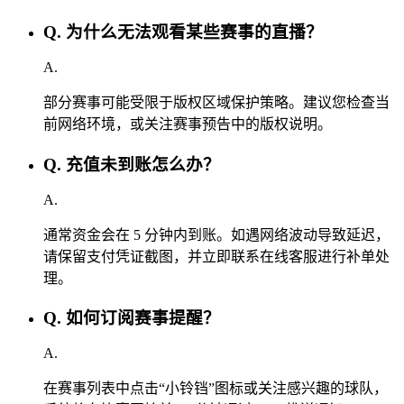
Q.
为什么无法观看某些赛事的直播？
A.
部分赛事可能受限于版权区域保护策略。建议您检查当
前网络环境，或关注赛事预告中的版权说明。
Q.
充值未到账怎么办？
A.
通常资金会在 5 分钟内到账。如遇网络波动导致延迟，
请保留支付凭证截图，并立即联系在线客服进行补单处
理。
Q.
如何订阅赛事提醒？
A.
在赛事列表中点击“小铃铛”图标或关注感兴趣的球队，