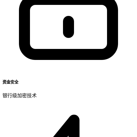
资金安全
银行级加密技术