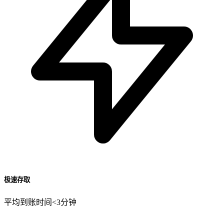
极速存取
平均到账时间<3分钟