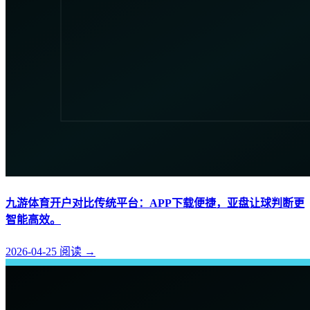
九游体育开户对比传统平台：APP下载便捷，亚盘让球判断更
智能高效。
2026-04-25
阅读
→