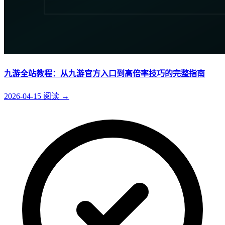
九游全站教程：从九游官方入口到高倍率技巧的完整指南
2026-04-15
阅读
→