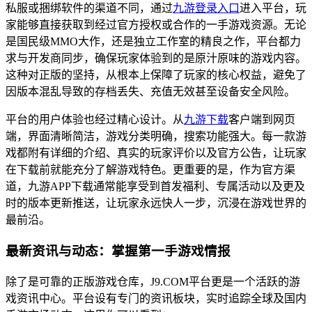
私服或捆绑软件的渠道不同，通过
九游登录入口
进入平台，玩
家能够直接获取到经过官方授权或合作的一手游戏资源。无论
是国民级MMO大作，还是独立工作室的精良之作，平台都力
求与开发商同步，确保玩家体验到的是原汁原味的游戏内容。
这种对正版的坚持，从根本上保障了玩家的核心权益，避免了
因版本混乱导致的存档丢失、充值无效甚至设备安全风险。
平台的用户体验也经过精心设计。从
九游下载
客户端到网页
端，界面清晰简洁，游戏分类明确，搜索功能强大。每一款游
戏都附有详细的介绍、真实的玩家评价以及官方公告，让玩家
在下载前就能充分了解游戏特色。更重要的是，作为官方渠
道，九游APP下载通常能享受到首发福利、专属活动以及更及
时的版本更新推送，让玩家永远快人一步，沉浸在游戏世界的
最前沿。
最新资讯与动态：掌握第一手游戏情报
除了是可靠的正版游戏仓库，J9.COM平台更是一个活跃的游
戏资讯中心。平台设有专门的资讯板块，实时追踪全球及国内