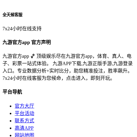
全天候客服
7x24小时在线支持
九游官方app 官方声明
九游官方app 🏀 顶级娱乐尽在九游官方app，体育、真人、电
子、彩票一站式体验。 九游APP下载,九游正版手游,九游登录
入口。专业数据分析+实时比分，助您精准投注，胜率飙升。
7x24小时在线客服为您候命，点击进入，即刻开玩。
平台导航
官方大厅
平台活动
联系方式
高清APP
网站地图