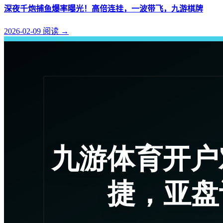
深夜千炮捕鱼爆率曝光！高倍连挂，一波带飞，九游棋牌
2026-02-09
阅读
→