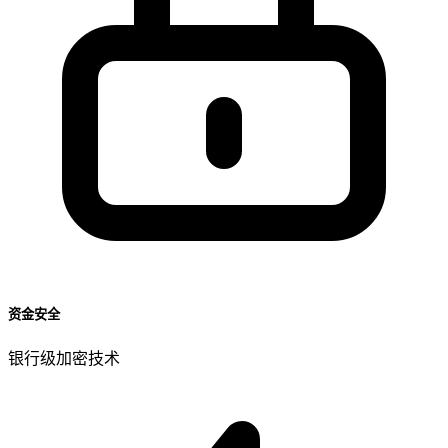
资金安全
银行级加密技术