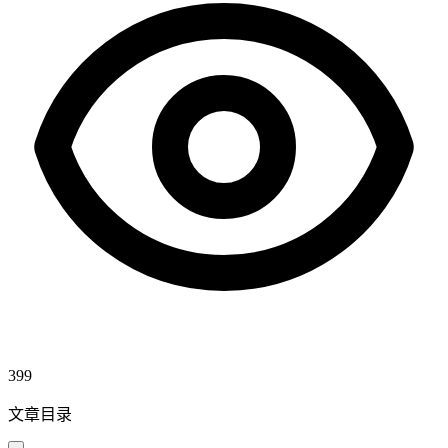
399
文章目录