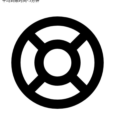
平均到账时间<3分钟